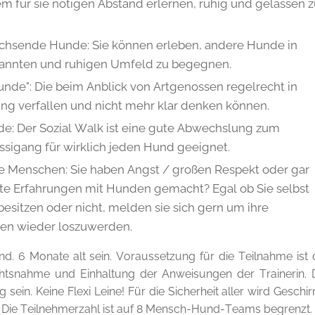
m für sie nötigen Abstand erlernen, ruhig und gelassen z
chsende Hunde: Sie können erleben, andere Hunde in
annten und ruhigen Umfeld zu begegnen.
unde": Die beim Anblick von Artgenossen regelrecht in
g verfallen und nicht mehr klar denken können.
de: Der Sozial Walk ist eine gute Abwechslung zum
ssigang für wirklich jeden Hund geeignet.
e Menschen: Sie haben Angst / großen Respekt oder gar
te Erfahrungen mit Hunden gemacht? Egal ob Sie selbst
esitzen oder nicht, melden sie sich gern um ihre
ten wieder loszuwerden.
nd. 6 Monate alt sein. Voraussetzung für die Teilnahme ist 
chtsnahme und Einhaltung der Anweisungen der Trainerin. 
g sein. Keine Flexi Leine! Für die Sicherheit aller wird Geschir
Die Teilnehmerzahl ist auf 8 Mensch-Hund-Teams begrenzt.