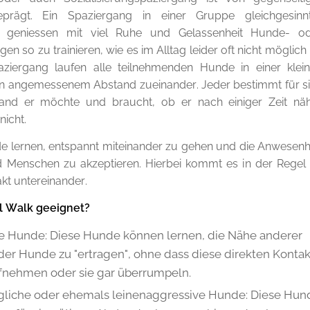
prägt. Ein Spaziergang in einer Gruppe gleichgesinn
s geniessen mit viel Ruhe und Gelassenheit Hunde- o
so zu trainieren, wie es im Alltag leider oft nicht möglich i
ziergang laufen alle teilnehmenden Hunde in einer klei
in angemessenem Abstand zueinander. Jeder bestimmt für s
and er möchte und braucht, ob er nach einiger Zeit nä
icht.
nde lernen, entspannt miteinander zu gehen und die Anwesenh
 Menschen zu akzeptieren. Hierbei kommt es in der Regel
kt untereinander.
al Walk geeignet?
re Hunde: Diese Hunde können lernen, die Nähe anderer
r Hunde zu "ertragen", ohne dass diese direkten Kontak
ufnehmen oder sie gar überrumpeln.
ägliche oder ehemals leinenaggressive Hunde: Diese Hun