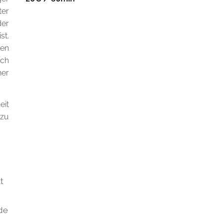
ter
der
st.
nen
ich
her
eit
 zu
t
de