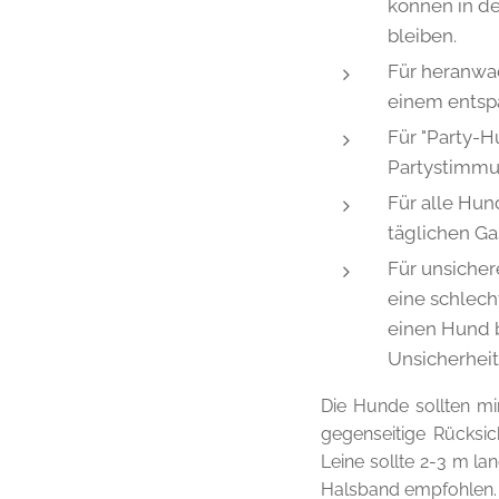
können in de
bleiben.
Für heranwa
einem entsp
Für "Party-H
Partystimmun
Für alle Hun
täglichen Ga
Für unsicher
eine schlech
einen Hund b
Unsicherhei
Die Hunde sollten mi
gegenseitige Rücksi
Leine sollte 2-3 m lan
Halsband empfohlen. 